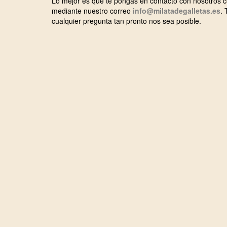
Lo mejor es que te pongas en contacto con nosotros co
mediante nuestro correo
info@milatadegalletas.es
.
cualquier pregunta tan pronto nos sea posible.