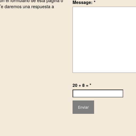
n el formulario de esta página o
Message:
*
 Te daremos una respuesta a
20 + 8 =
*