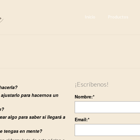
Inicio
Productos
¡Escríbenos!
hacerla?
 ajustarlo para hacernos un
Nombre:
*
eb?
ar algo para saber si llegará a
Email:
*
ue tengas en mente?